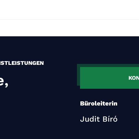
NSTLEISTUNGEN
e,
KO
Büroleiterin
Judit Bíró