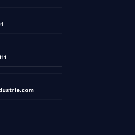
31
111
dustrie.com