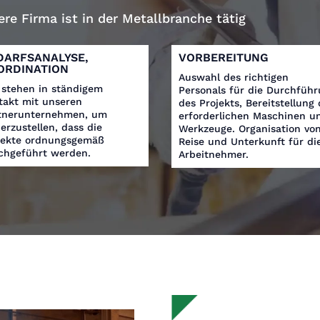
re Firma ist in der Metallbranche tätig
DARFSANALYSE,
VORBEREITUNG
ORDINATION
Auswahl des richtigen
 stehen in ständigem
Personals für die Durchfüh
takt mit unseren
des Projekts, Bereitstellung 
tnerunternehmen, um
erforderlichen Maschinen u
herzustellen, dass die
Werkzeuge. Organisation vo
jekte ordnungsgemäß
Reise und Unterkunft für di
chgeführt werden.
Arbeitnehmer.