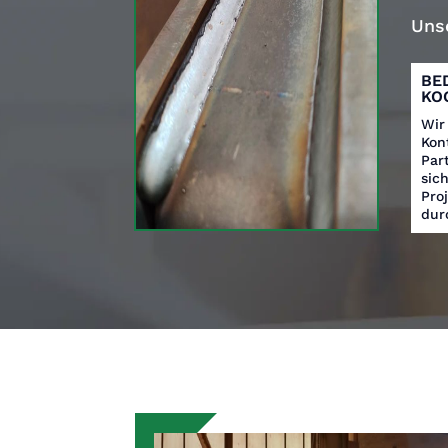
Unse
BE
KO
Wir
Kon
Par
sic
Pro
dur