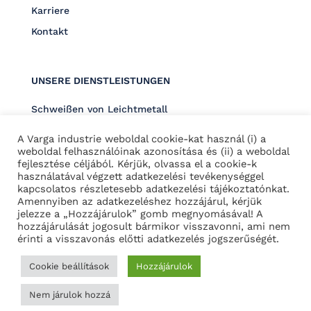
Karriere
Kontakt
UNSERE DIENSTLEISTUNGEN
Schweißen von Leichtmetall
Schweißen von Schwermetall
A Varga industrie weboldal cookie-kat használ (i) a
technologische Rohrschlosserarbeiten
weboldal felhasználóinak azonosítása és (ii) a weboldal
fejlesztése céljából. Kérjük, olvassa el a cookie-k
Herstellung von Hallenelementen
használatával végzett adatkezelési tevékenységgel
kapcsolatos részletesebb adatkezelési tájékoztatónkat.
Amennyiben az adatkezeléshez hozzájárul, kérjük
jelezze a „Hozzájárulok” gomb megnyomásával! A
hozzájárulását jogosult bármikor visszavonni, ami nem
érinti a visszavonás előtti adatkezelés jogszerűségét.
Alle Rechte vorbehalten © 2022 – Varga Industrie s.r.o –
Erklärung zum Datenschutz
Cookie beállítások
Hozzájárulok
Nem járulok hozzá
Erstellt von GDD Online Agency Kft.